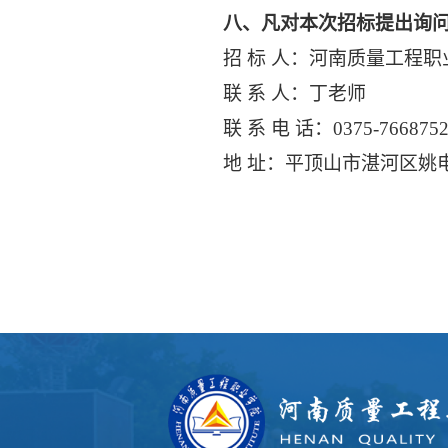
八、
凡对本次招标提出询
招 标 人：河南质量工程职
联 系 人：丁老师
联 系 电 话：0375-766875
地 址：平顶山市湛河区姚